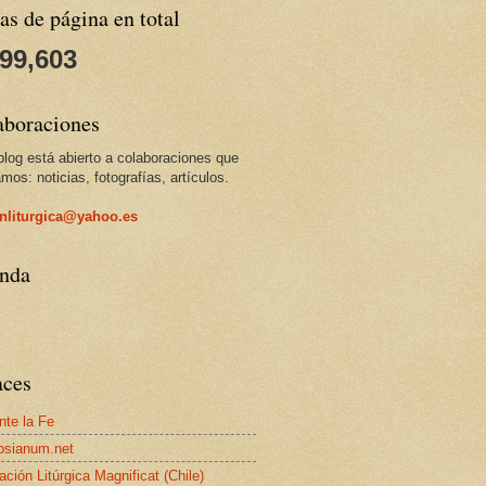
as de página en total
299,603
aboraciones
blog está abierto a colaboraciones que
mos: noticias, fotografías, artículos.
nliturgica@yahoo.es
nda
aces
nte la Fe
sianum.net
ación Litúrgica Magnificat (Chile)