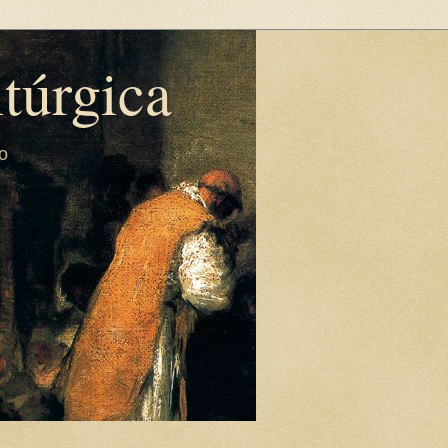
túrgica
co