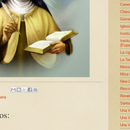
Cerem
Chies
Giova
Igles
Insti
Insti
(Espa
La ci
La Sa
Messa
Misa 
New L
Rinco
Rorat
aria
Santa
Una V
os:
Una V
Una V