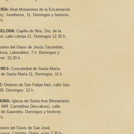
RÍA:
Real Monastreio de la Encarnación
as), Jovellanos, 11. Domingos y festivos,
 h.
ELONA:
Capilla de Ntra. Sra. de la
d, calle Laforja 21. Domingos 12.30 h.
terio del Oasis de Jesús Sacerdote,
tona. Laborables: 7 h. Domingos y
vos: 10,30 h.
RES:
Concatedral de Santa María,
 de Santa María 11. Domingos, 11 h.
Z:
Oratorio de San Felipe Neri, calle San
36. Domingos: 12 h.
DOBA:
Iglesia de Santa Ana (
Monasterio
s MM. Carmelitas Descalzas), calle
 de Saavedra. Domingos y festivos:
 h.
terio del Oasis de San José.
iciosa, Córdoba. Diaria, a las 7,30 h.