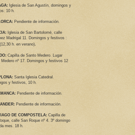
AGA:
Iglesia de San Agustín, domingos y
os: 10 h.
LORCA:
Pendiente de información.
IA:
Iglesia de San Bartolomé, calle
ez Madrigal 11. Domingos y festivos :
.
 (12,30 h. en verano)
DO:
Capilla de Santo Medero. Lugar
 Medero nº 17. Domingos y festivos 12
PLONA:
Santa Iglesia Catedral.
gos y festivos, 10 h.
AMANCA:
Pendiente de información.
TANDER:
Pendiente de información.
IAGO DE COMPOSTELA:
Capilla de
oque, calle San Roque nº 4. 3º domingo
da mes. 18 h.