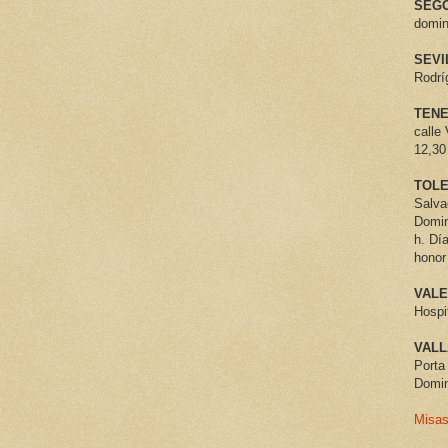
SEGO
domin
SEVI
Rodrí
TENE
calle
12,30
TOLE
Salva
Domin
h. Dí
honor
VALE
Hospi
VALL
Porta 
Domin
Misas