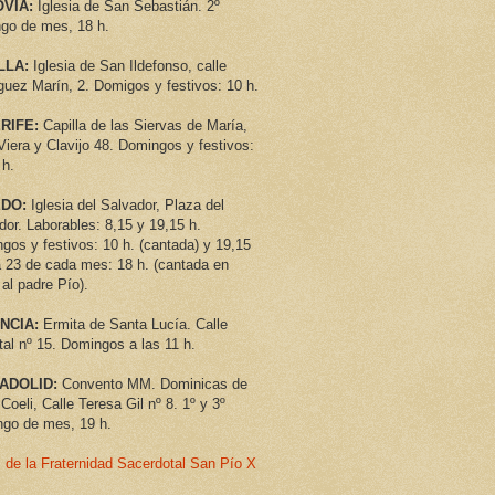
VIA:
Iglesia de San Sebastián. 2º
go de mes, 18 h.
LLA:
Iglesia de San Ildefonso, calle
guez Marín, 2. Domigos y festivos: 10 h.
RIFE:
Capilla de las Siervas de María,
 Viera y Clavijo 48. Domingos y festivos:
 h.
DO:
Iglesia del Salvador,
Plaza del
dor. Laborables: 8,15 y 19,15 h.
gos y festivos: 10 h. (cantada) y 19,15
a 23 de cada mes: 18 h. (cantada en
 al padre Pío).
NCIA:
Ermita de Santa Lucía. Calle
tal nº 15. Domingos a las 11 h.
ADOLID:
Convento MM. Dominicas de
Coeli, Calle Teresa Gil nº 8. 1º y 3º
go de mes, 19 h.
 de la Fraternidad Sacerdotal San Pío X