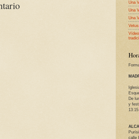
ntario
Una V
Una V
Una V
Vetus
Vídeo
tradic
Hor
Forma
MADR
Iglesi
Esque
De lu
y fes
13:15
ALCA
Purís
calle