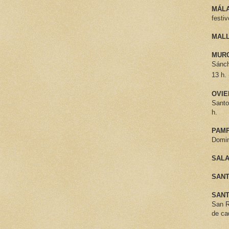
MÁL
festiv
MAL
MURC
Sánch
13 h.
OVIE
Santo
h.
PAM
Domin
SAL
SAN
SANT
San R
de ca