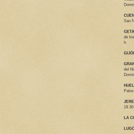
Domin
CUEN
San N
GET
de lo
h.
GIJÓ
GRAN
del N
Domin
HUEL
Palos
JERE
19.30
LA C
LUGO