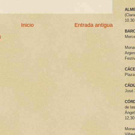
ALME
(Clar
10.30
Inicio
Entrada antigua
BARC
Merce
)
Monas
Argen
Festi
CÁCE
Plaza
CÁDI
José 
CÓR
de la
Ángel
12,30
Monas
Villav