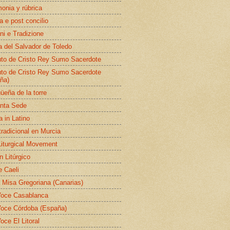
onia y rúbrica
a e post concilio
ni e Tradizione
ia del Salvador de Toledo
tuto de Cristo Rey Sumo Sacerdote
tuto de Cristo Rey Sumo Sacerdote
ña)
güeña de la torre
nta Sede
 in Latino
tradicional en Murcia
iturgical Movement
n Litúrgico
e Caeli
 Misa Gregoriana (Canarias)
oce Casablanca
oce Córdoba (España)
oce El Litoral