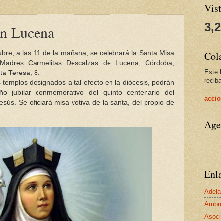
Vist
3,
en Lucena
ubre, a las 11 de la mañana, se celebrará la Santa Misa
Col
 Madres Carmelitas Descalzas de Lucena, Córdoba,
Este 
ta Teresa, 8.
reciba
 templos designados a tal efecto en la diócesis, podrán
año jubilar conmemorativo del quinto centenario del
accio
sús. Se oficiará misa votiva de la santa, del propio de
Age
Enl
Adela
Ambro
Asoci