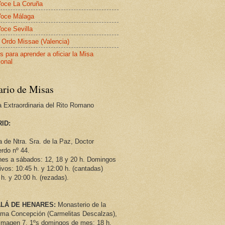
oce La Coruña
oce Málaga
oce Sevilla
 Ordo Missae (Valencia)
s para aprender a oficiar la Misa
ional
ario de Misas
 Extraordinaria del Rito Romano
ID
:
a de Ntra. Sra. de la Paz, Doctor
rdo nº 44.
nes a sábados: 12, 18 y 20 h. Domingos
tivos: 10:45 h. y 12:00 h. (cantadas)
 h. y 20:00 h. (rezadas).
LÁ DE HENARES:
Monasterio de la
ima Concepción (Carmelitas Descalzas),
 Imagen 7. 1ºs domingos de mes: 18 h.